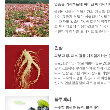
염증을 억제하는데 뛰어난 에키네시
에키네시아는 면역기관의 기능을 강
하는 효과가 탁월한 식물입니다. 또
는 효과도 있습니다. 예로부터 아메
고 민간치료에 이용하였으며 미국
극찬하며 찬사를 보내기도 했습니다.
인삼
피부 재생, 피부 결을 매끄럽게하는 
불로장생의 명약으로 이름이 높은 인삼은
달려 있습니다. 뿌리를 약재로 쓰며 가공
니다. 인삼 잎 또한 기미와 잡티를 예방
니다. 피부의 재생을 촉진시키며 비만을
진이도 인삼 잎을 달여 차로 늘 마셨다고
블루베리
우수한 항산화 능력, 블루베리