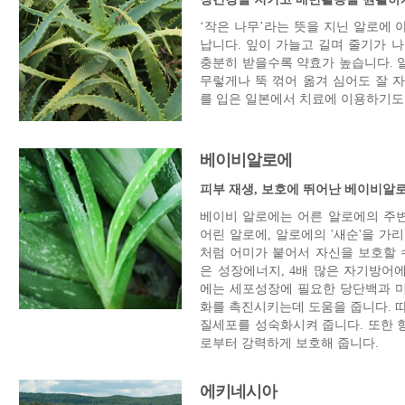
‘작은 나무’라는 뜻을 지닌 알로에
납니다. 잎이 가늘고 길며 줄기가 
충분히 받을수록 약효가 높습니다. 
무렇게나 뚝 꺾어 옮겨 심어도 잘 자
를 입은 일본에서 치료에 이용하기도
베이비알로에
피부 재생, 보호에 뛰어난 베이비알
베이비 알로에는 어른 알로에의 주변
어린 알로에, 알로에의 '새순'을 가
처럼 어미가 붙어서 자신을 보호할 수
은 성장에너지, 4배 많은 자기방어
에는 세포성장에 필요한 당단백과 
화를 촉진시키는데 도움을 줍니다. 
질세포를 성숙화시켜 줍니다. 또한 
로부터 강력하게 보호해 줍니다.
에키네시아