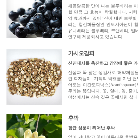
새콤달콤한 맛이 나는 블루베리는 미국
힐 만큼 그 효능이 탁월합니다. 시
암 효과까지 있어 ‘신이 내린 보랏빛
리는 항산화물질인 안토시아닌이 활
유니베라는 블루베리, 크랜베리, 빌
연구해 제품화하고 있습니다.
가시오갈피
신진대사를 촉진하고 강장에 좋은 
산삼과 똑 닮은 생김새로 허약체질을
련 학자들이 ‘기적의 약효를 지닌 천
어로는 아칸토파낙스(Acanthopan
무라는 뜻입니다. 꽃, 열매, 잎, 줄
야생에서는 산속 깊은 곳에서만 삽니
후박
항균 성분이 뛰어난 후박
잎이 커다랗고 꽃이 아름다운 후박은