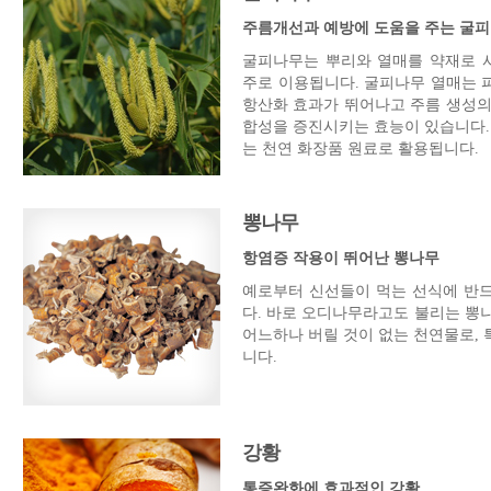
주름개선과 예방에 도움을 주는 굴
굴피나무는 뿌리와 열매를 약재로 
주로 이용됩니다. 굴피나무 열매는 
항산화 효과가 뛰어나고 주름 생성의
합성을 증진시키는 효능이 있습니다.
는 천연 화장품 원료로 활용됩니다.
뽕나무
항염증 작용이 뛰어난 뽕나무
예로부터 신선들이 먹는 선식에 반
다. 바로 오디나무라고도 불리는 뽕나
어느하나 버릴 것이 없는 천연물로,
니다.
강황
통증완화에 효과적인 강황