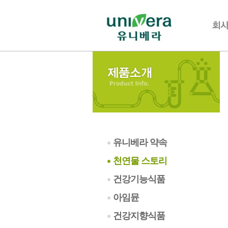
유니베라 약속
천연물 스토리
건강기능식품
아임뮨
건강지향식품