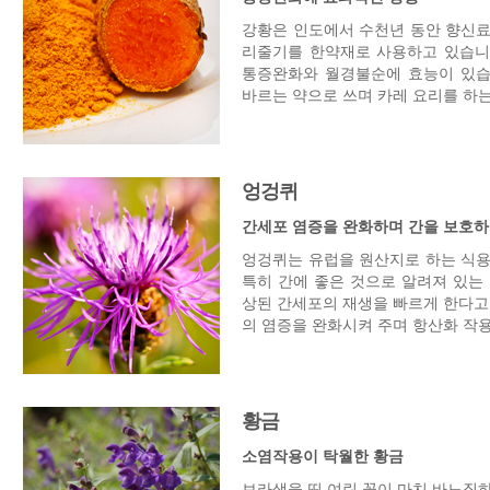
강황은 인도에서 수천년 동안 향신료
리줄기를 한약재로 사용하고 있습니다
통증완화와 월경불순에 효능이 있습
바르는 약으로 쓰며 카레 요리를 하
엉겅퀴
간세포 염증을 완화하며 간을 보호하
엉겅퀴는 유럽을 원산지로 하는 식용
특히 간에 좋은 것으로 알려져 있는
상된 간세포의 재생을 빠르게 한다고
의 염증을 완화시켜 주며 항산화 작용
황금
소염작용이 탁월한 황금
보라색을 띤 여린 꽃이 마치 바느질