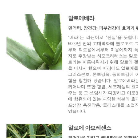
알로에베라
면역력, 장건강, 피부건강에 효과가
‘베라’는 라틴어로 ‘진실’을 뜻합니
6000년 전의 고대벽화에 불로초로 
부터 의료용에서부터 미용에까지 폭
지로 추앙받는 히포크라테스는 알로
트라는 아름다워지기 위해 알로에 겔
을 마사지 했으며 머리에도 알로에를 
그리스본초, 본초강목, 동의보감에 
함을 칭찬해 왔습니다. 알로에베라
뛰어나며 또한 항염, 세포재생의 효
주는 등 그 쓰임새가 다양하고 이로
에 함유되어 있는 다양한 성분의 효과
포성장 촉진작용, 콜레스테롤 조절작
있습니다.
알로에 아보레센스
장건강을 지키고 배변활동을 원활하