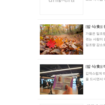
[밥 식(食)
가을은 일조
겪는 사람이 
일조량 감소로
[밥 식(食)
갑작스럽게 
을 드시면서 