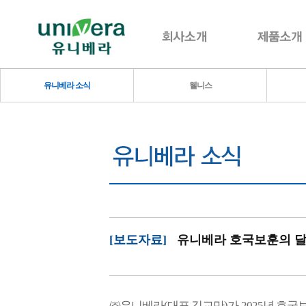
유니베라 소식
웰니스
[보도자료]
유니베라 호국보훈의 달
㈜유니베라(대표 김교만)가 2025년 호