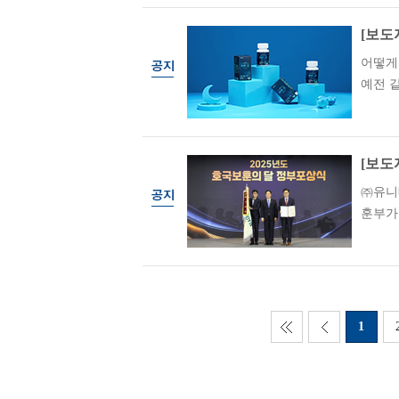
[보도
어떻게
예전 같
[보도
㈜유니
훈부가
1