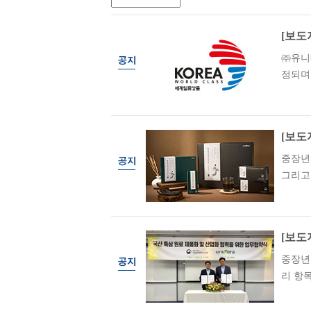
[보도
㈜유니
정되며 
[보도
중장년
그리고 
[보도
중장년
리 항목