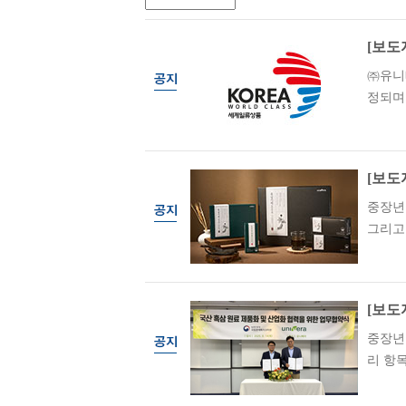
[보도
㈜유니
정되며 
[보도
중장년
그리고 
[보도
중장년
리 항목