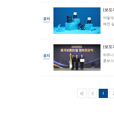
[보도
어떻게
예전 같
[보도
㈜유니
훈부가
1